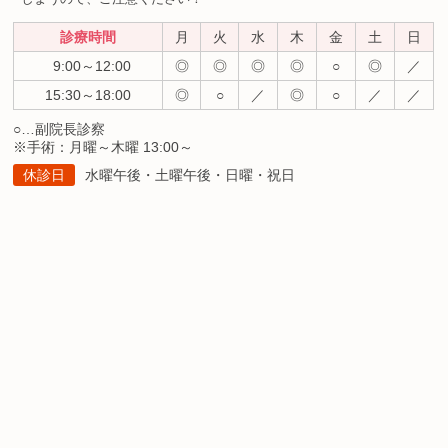
診療時間
月
火
水
木
金
土
日
9:00～12:00
◎
◎
◎
◎
○
◎
／
15:30～18:00
◎
○
／
◎
○
／
／
○…副院長診察
※手術：月曜～木曜 13:00～
休診日
水曜午後・土曜午後・日曜・祝日