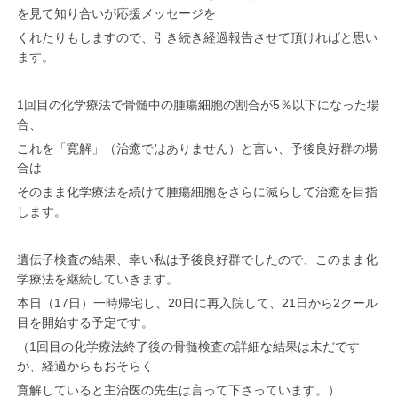
を見て知り合いが応援メッセージを
くれたりもしますので、引き続き経過報告させて頂ければと思い
ます。
1回目の化学療法で骨髄中の腫瘍細胞の割合が5％以下になった場
合、
これを「寛解」（治癒ではありません）と言い、予後良好群の場
合は
そのまま化学療法を続けて腫瘍細胞をさらに減らして治癒を目指
します。
遺伝子検査の結果、幸い私は予後良好群でしたので、このまま化
学療法を継続していきます。
本日（17日）一時帰宅し、20日に再入院して、21日から2クール
目を開始する予定です。
（1回目の化学療法終了後の骨髄検査の詳細な結果は未だです
が、経過からもおそらく
寛解していると主治医の先生は言って下さっています。）