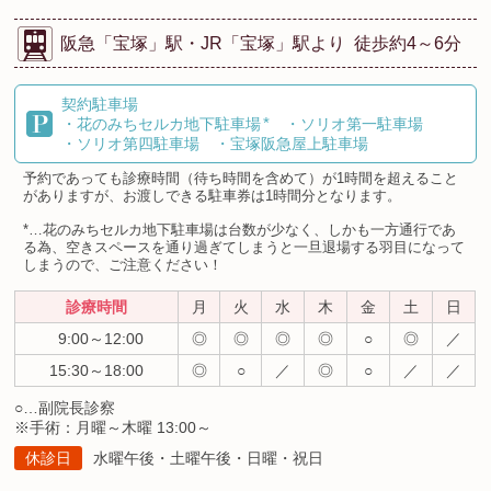
阪急「宝塚」駅・
JR「宝塚」駅より
徒歩約4～6分
契約駐車場
*
・花のみちセルカ地下駐車場
・ソリオ第一駐車場
・ソリオ第四駐車場
・宝塚阪急屋上駐車場
予約であっても診療時間（待ち時間を含めて）が1時間を超えること
がありますが、お渡しできる駐車券は1時間分となります。
*…花のみちセルカ地下駐車場は台数が少なく、しかも一方通行であ
る為、空きスペースを通り過ぎてしまうと一旦退場する羽目になって
しまうので、ご注意ください！
診療時間
月
火
水
木
金
土
日
9:00～12:00
◎
◎
◎
◎
○
◎
／
15:30～18:00
◎
○
／
◎
○
／
／
○…副院長診察
※手術：月曜～木曜 13:00～
休診日
水曜午後・土曜午後・日曜・祝日