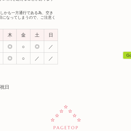
。
、しかも一方通行である為、空き
目になってしまうので、ご注意く
木
金
土
日
◎
○
◎
／
G
◎
○
／
／
祝日
PAGETOP