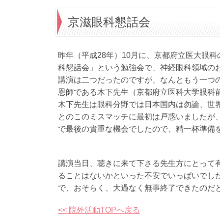
京滋眼科懇話会
昨年（平成28年）10月に、京都府立医大眼
科懇話会」という勉強会で、神経眼科領域の
講演は二つだったのですが、なんともう一つ
恩師である木下先生（京都府立医科大学眼科
木下先生は眼科分野では日本国内は勿論、世
とのこのミスマッチに最初は戸惑いましたが
で最後の貴重な機会でしたので、精一杯準備
講演当日、聴きに来て下さる先生方にとって
ることはないかといった不安でいっぱいでし
で、おそらく、大過なく無事終了できたのだ
<< 院外活動TOPへ戻る