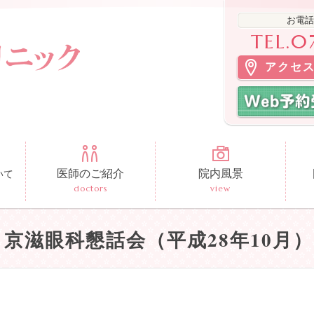
お電話
TEL.0
アクセ
医師のご紹介
院内風景
いて
doctors
view
京滋眼科懇話会（平成28年10月）