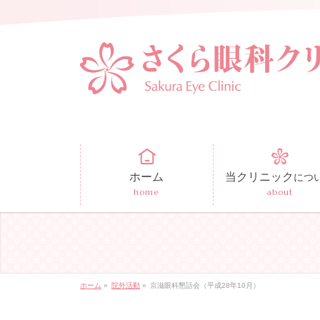
ホーム
当クリニック
につ
home
about
ホーム
»
院外活動
»
京滋眼科懇話会（平成28年10月）