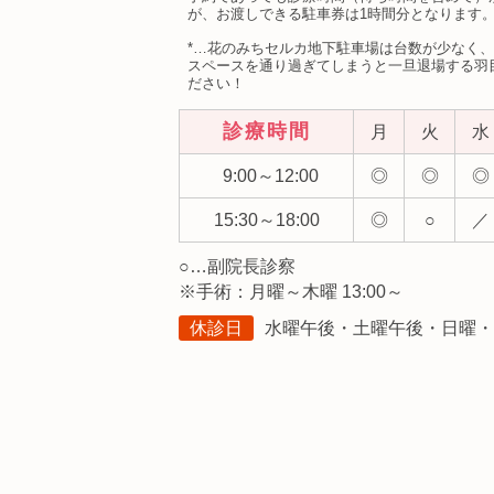
が、お渡しできる駐車券は1時間分となります
*…花のみちセルカ地下駐車場は台数が少なく
スペースを通り過ぎてしまうと一旦退場する羽
ださい！
診療時間
月
火
水
9:00～12:00
◎
◎
◎
15:30～18:00
◎
○
／
○…副院長診察
※手術：月曜～木曜 13:00～
休診日
水曜午後・土曜午後・日曜・